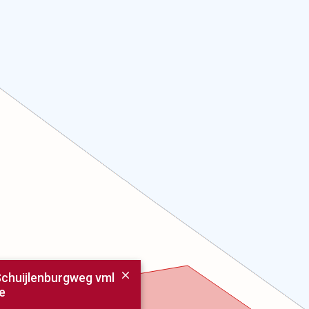
chuijlenburgweg vml
e