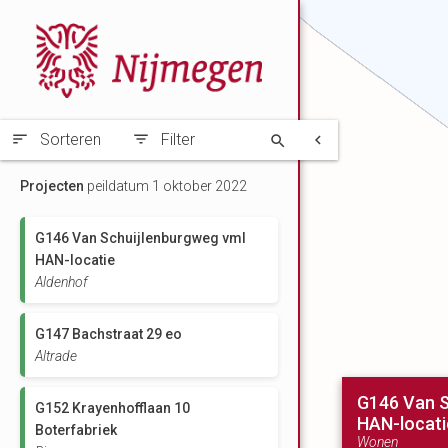
Sorteren
Filter
Projecten
peildatum 1 oktober 2022
G146 Van Schuijlenburgweg vml
HAN-locatie
Aldenhof
G147 Bachstraat 29 eo
Altrade
G146 Van S
G152 Krayenhofflaan 10
HAN-locati
Boterfabriek
Wonen