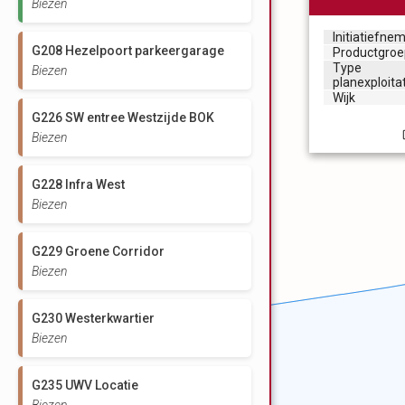
Biezen
Initiatiefne
G208 Hezelpoort parkeergarage
Productgro
Type
Biezen
planexploita
Wijk
G226 SW entree Westzijde BOK
Biezen
G228 Infra West
Biezen
G229 Groene Corridor
Biezen
G230 Westerkwartier
Biezen
G235 UWV Locatie