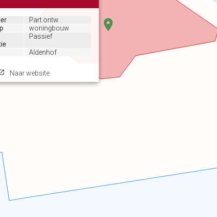
mer
Part.ontw.
ep
woningbouw
Passief
tie
Aldenhof
Naar website