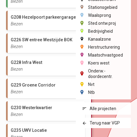
Biezen
Passief
Stationsgebied
tie
Haven- en
Waalsprong
G208 Hezelpoort parkeergarage
industrieterrein
Sted.ontw.proj
Biezen
Bedrijvigheid
Naar website
Kanaalzone
G226 SW entree Westzijde BOK
Biezen
Herstructurering
Maatschvastgoed
G228 Infra West
Koers west
Biezen
Onderw.-
doordecentr.
Nvt
G229 Groene Corridor
Biezen
Ntb
G230 Westerkwartier
Alle projecten
Biezen
Terug naar VGP
G235 UWV Locatie