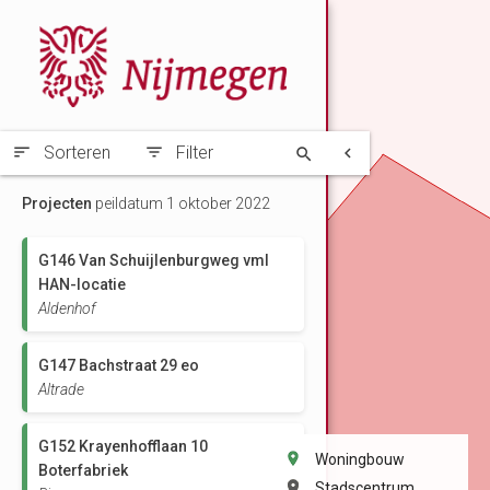
Sorteren
Filter
Projecten
peildatum 1 oktober 2022
G146 Van Schuijlenburgweg vml
HAN-locatie
Aldenhof
G147 Bachstraat 29 eo
andiaweg
Altrade
ntrale)
leinden
G152 Krayenhofflaan 10
Woningbouw
mer
Part.ontw.
Boterfabriek
ep
bedrijvigheid
Stadscentrum