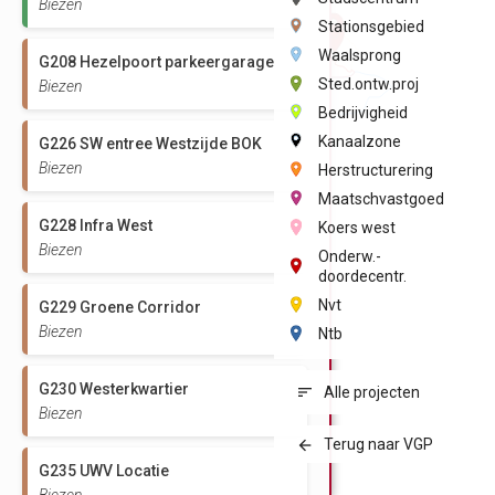
Biezen
Stationsgebied
Waalsprong
G208 Hezelpoort parkeergarage
Sted.ontw.proj
Biezen
Bedrijvigheid
Kanaalzone
G226 SW entree Westzijde BOK
Biezen
Herstructurering
Maatschvastgoed
G228 Infra West
Koers west
Biezen
Onderw.-
doordecentr.
Nvt
G229 Groene Corridor
Biezen
Ntb
G230 Westerkwartier
Alle projecten
Biezen
Terug naar VGP
G235 UWV Locatie